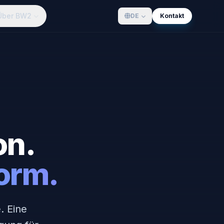
Über BW2
DE
Kontakt
on.
form.
. Eine