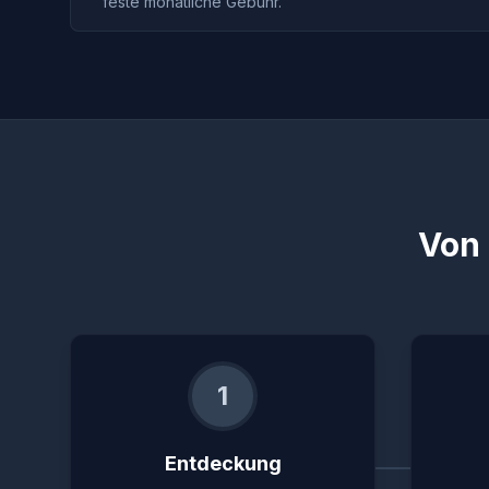
feste monatliche Gebühr.
Von 
1
Entdeckung