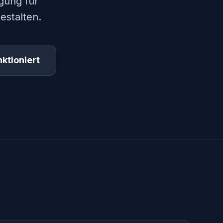
gung für
estalten.
ktioniert