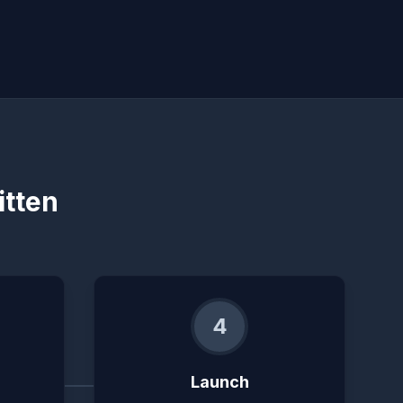
itten
4
Launch